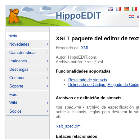
Inicio
XSLT paquete del editor de tex
Novedades
Heredado de:
XML
Características
Autor: HippoEDIT.com.
Imágenes
Archivo patrón: *.xslt;*.xsl.
Descargas
Funcionalidades soportadas
Comprar
Resaltado de sintaxis
Delineado de Código (Plegado de Códig
Soporte
Foro
Archivos de definición de sintaxis
Wiki
xslt_spec.xml
- archivo de especificación q
Socios
sobre la sintaxis, reglas para destacar la si
etc.
xslt_spec.xml
Enlaces relacionados